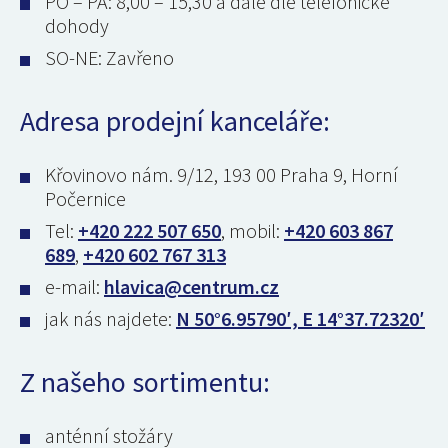
PO – PÁ: 8,00 – 15,30 a dále dle telefonické
dohody
SO-NE: Zavřeno
Adresa prodejní kanceláře:
Křovinovo nám. 9/12, 193 00 Praha 9, Horní
Počernice
Tel:
+420 222 507 650
, mobil:
+420 603 867
689
,
+420 602 767 313
e-mail:
hlavica@centrum.cz
jak nás najdete:
N 50°6.95790′, E 14°37.72320′
Z našeho sortimentu:
anténní stožáry